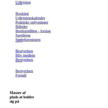
Udlejning
Booking
Udlejningskalender
Praktiske oplysninger
Billeder
Bordopstilling - forslag
Spejderne
Støtteforeningen
Bestyrelsen
Bliv medlem
Bestyrelsen
Bestyrelsen
Formål
Masser af
plads at boldre
sig på