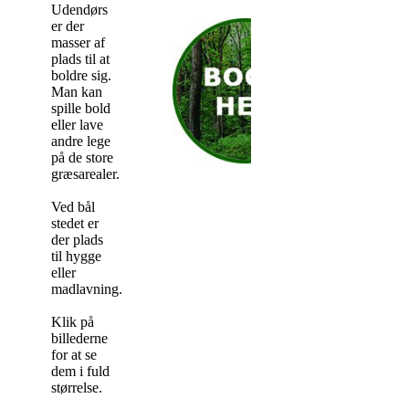
Udendørs
er der
masser af
plads til at
boldre sig.
Man kan
spille bold
eller lave
andre lege
på de store
græsarealer.
Ved bål
stedet er
der plads
til hygge
eller
madlavning.
Klik på
billederne
for at se
dem i fuld
størrelse.